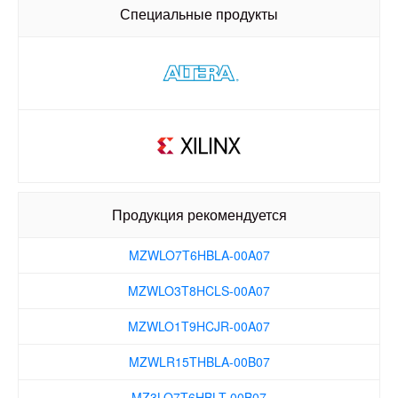
MZWLO3T8HCLS-00A07
Специальные продукты
MZWLO1T9HCJR-00A07
MZWLR15THBLA-00B07
MZ3LO7T6HBLT-00B07
MZ3LO3T8HCJR-00B07
MZ3LO1T9HCJR-00B07
Продукция рекомендуется
MZ3LO15THBLA-00B07
MZWLO7T6HBLA-00A07
MZWLO3T8HCLS-00A07
MZWLO1T9HCJR-00A07
MZWLR15THBLA-00B07
MZ3LO7T6HBLT-00B07