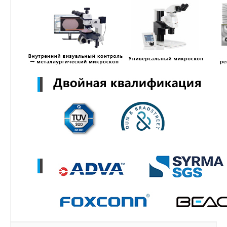
MZWLR15THBLA-00B07
MZ3LO7T6HBLT-00B07
MZ3LO3T8HCJR-00B07
MZ3LO1T9HCJR-00B07
MZ3LO15THBLA-00B07
MZWLO7T6HBLA-00A07