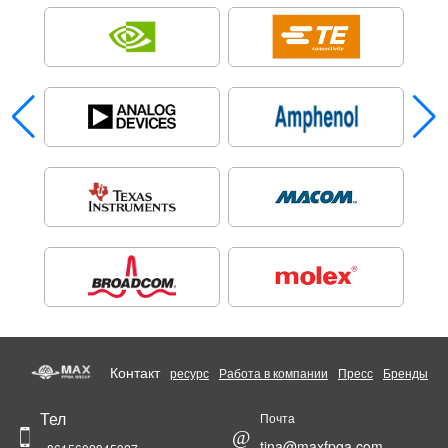
Контакт
ресурс
Работа в компании
Пресс
Бренды
Тел
Почта
@
tina@maxfpga.com