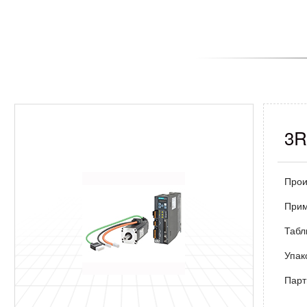
3R
Прои
При
Табл
Упак
Парт