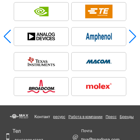
Контакт
ресурс
Работа в компании
Пресс
Бренды
Тел
Почта
@
tina@maxfpga.com