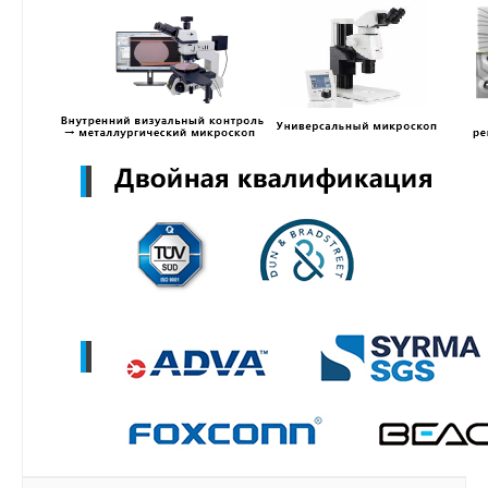
MZWLR15THBLA-00B07
MZ3LO7T6HBLT-00B07
MZ3LO3T8HCJR-00B07
MZ3LO1T9HCJR-00B07
MZ3LO15THBLA-00B07
MZWLO7T6HBLA-00A07