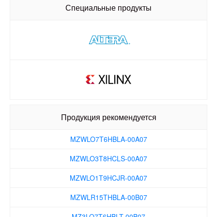
MZWLO3T8HCLS-00A07
Специальные продукты
MZWLO1T9HCJR-00A07
MZWLR15THBLA-00B07
MZ3LO7T6HBLT-00B07
MZ3LO3T8HCJR-00B07
MZ3LO1T9HCJR-00B07
Продукция рекомендуется
MZ3LO15THBLA-00B07
MZWLO7T6HBLA-00A07
MZWLO3T8HCLS-00A07
MZWLO1T9HCJR-00A07
MZWLR15THBLA-00B07
MZ3LO7T6HBLT-00B07