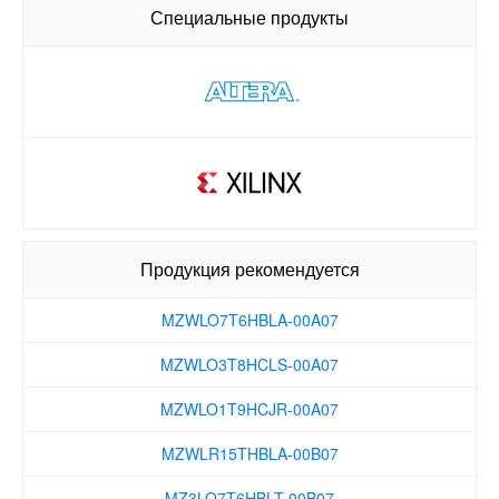
MZWLO1T9HCJR-00A07
Специальные продукты
MZWLR15THBLA-00B07
MZ3LO7T6HBLT-00B07
MZ3LO3T8HCJR-00B07
MZ3LO1T9HCJR-00B07
MZ3LO15THBLA-00B07
Продукция рекомендуется
MZWLO7T6HBLA-00A07
MZWLO3T8HCLS-00A07
MZWLO1T9HCJR-00A07
MZWLR15THBLA-00B07
MZ3LO7T6HBLT-00B07
MZ3LO3T8HCJR-00B07