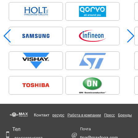
Контакт
ресурс
Работа в компании
Пресс
Бренды
Тел
Почта
@
tina@maxfpga.com