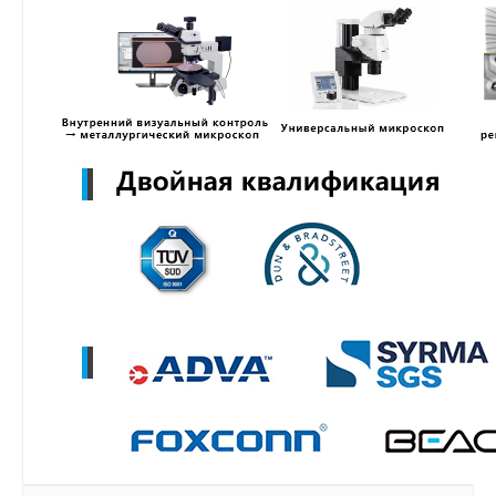
MZWLR15THBLA-00B07
MZ3LO7T6HBLT-00B07
MZ3LO3T8HCJR-00B07
MZ3LO1T9HCJR-00B07
MZ3LO15THBLA-00B07
MZWLO7T6HBLA-00A07