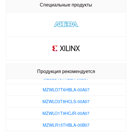
MZWLO3T8HCLS-00A07
Специальные продукты
MZWLO1T9HCJR-00A07
MZWLR15THBLA-00B07
MZ3LO7T6HBLT-00B07
MZ3LO3T8HCJR-00B07
MZ3LO1T9HCJR-00B07
Продукция рекомендуется
MZ3LO15THBLA-00B07
MZWLO7T6HBLA-00A07
MZWLO3T8HCLS-00A07
MZWLO1T9HCJR-00A07
MZWLR15THBLA-00B07
MZ3LO7T6HBLT-00B07